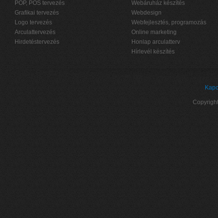
POP, POS tervezés
Webáruház készítés
Grafikai tervezés
Webdesign
Logo tervezés
Webfejlesztés, programozás
Arculattervezés
Online marketing
Hirdetéstervezés
Honlap arculatterv
Hírlevél készítés
Kapc
Copyrigh