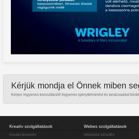
Kérjük mondja el Önnek miben se
Kérjen ingyenes konzultációt! Ingyenes igényfelmérést és tanácsadást kínál
Kreatív szolgáltatások
Webes szolgáltatások
Kreatív tervezés
Weboldal készítés