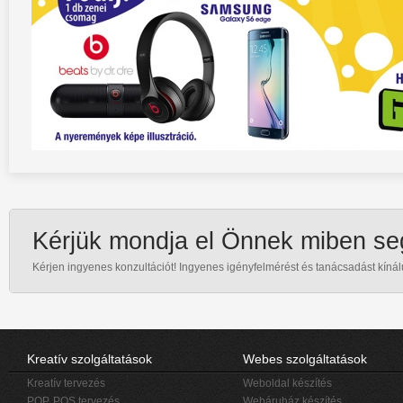
Kérjük mondja el Önnek miben se
Kérjen ingyenes konzultációt! Ingyenes igényfelmérést és tanácsadást kínál
Kreatív szolgáltatások
Webes szolgáltatások
Kreatív tervezés
Weboldal készítés
POP, POS tervezés
Webáruház készítés