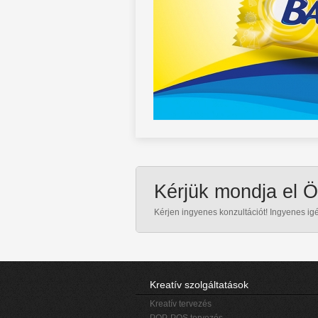
Kérjük mondja el 
Kérjen ingyenes konzultációt! Ingyenes ig
Kreatív szolgáltatások
Kreatív tervezés