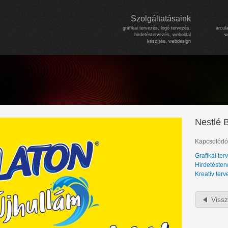
Ugrás a
tartalomra
Főmenü
Szolgáltatásaink
grafikai tervezés, logó tervezés,
arcul
hirdetéstervezés, weboldal
w
készítés, webdesign
Nestlé B
Kapcsolódó 
Grafikai ter
Hirdetéster
Kreatív ter
Viss