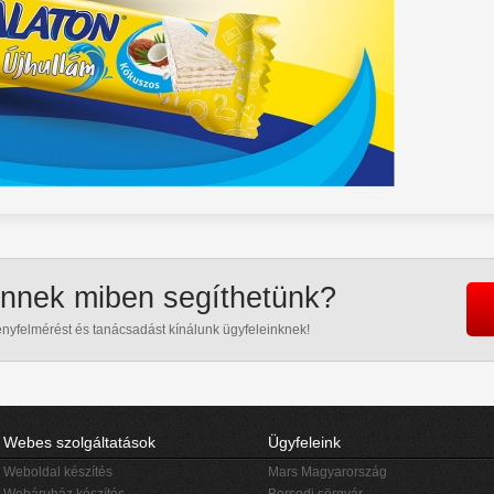
Önnek miben segíthetünk?
ényfelmérést és tanácsadást kínálunk ügyfeleinknek!
Webes szolgáltatások
Ügyfeleink
Weboldal készítés
Mars Magyarország