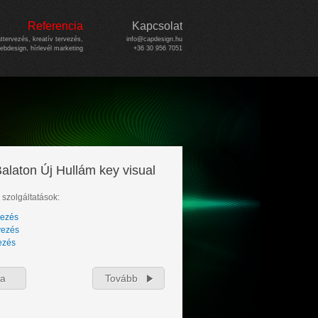
Referencia
Kapcsolat
attervezés, kreatív tervezés,
info@capdesign.hu
ebdesign, hírlevél marketing
+36 30 956 7051
alaton Új Hullám key visual
szolgáltatások:
vezés
vezés
vezés
za
Tovább