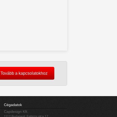
Tovább a kapcsolatokhoz
Cégadatok
Capdesign Kft.
1112 Budapest, Fatörzs utca 17.