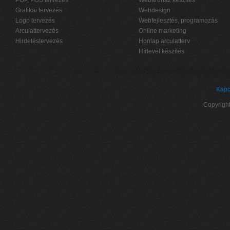
POP, POS tervezés
Webáruház készítés
Grafikai tervezés
Webdesign
Logo tervezés
Webfejlesztés, programozás
Arculattervezés
Online marketing
Hirdetéstervezés
Honlap arculatterv
Hírlevél készítés
Kapc
Copyrigh