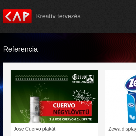
Ugrás a
tartalom
Kreatív tervezés
Referencia
Jose Cuervo plakát
Zewa displa