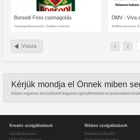
Borsodi Friss csomagolás
ÖMV - Viva 
Csomagolástervezés, Grafikai tervezés
Grafikai tervezés,
K
Oldalak
Vissza
1
2
Kérjük mondja el Önnek miben se
Kérjen ingyenes konzultációt! Ingyenes igényfelmérést és tanácsadást kínál
Kreatív szolgáltatások
Webes szolgáltatások
Kreatív tervezés
Weboldal készítés